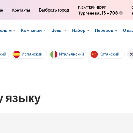
Г. ЕКАТЕРИНБУРГ
Выбрать город
йн
Контакты
Тургенева, 13 - 708
ослым
Компании
Цены
Набор
Перевод
О на
кий
Испанский
Итальянский
Китайский
у языку