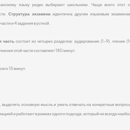
анскому языку редко выбирают школьники. Чаще всего этот э
сти.
Структура экзамена
идентична другим языковым экзамена
асти и 4 задания в устной.
я часть
состоит из четырех разделов: аудирование (1-9), чтение (
нения этой части составляет 180 минут.
сего 15 минут.
выделять основную мысль и уметь отвечать на конкретные вопросы.
цией и работают в рамках одного подхода, который не всегда наиб