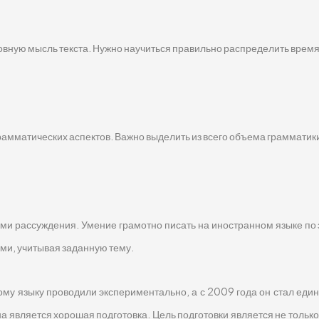
овную мысль текста. Нужно научиться правильно распределить время
рамматических аспектов. Важно выделить из всего объема грамматики
ами рассуждения. Умение грамотно писать на иностранном языке по
ми, учитывая заданную тему.
му языку проводили экспериментально, а с 2009 года он стал еди
 является хорошая подготовка. Цель подготовки является не только 