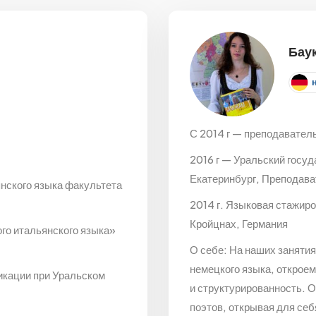
Бау
С 2014 г — преподавател
2016 г — Уральский госуд
Екатеринбург, Преподава
нского языка факультета
2014 г. Языковая стажиров
Кройцнах, Германия
го итальянского языка»
О себе: На наших занятия
немецкого языка, откроем
кации при Уральском
и структурированность. 
поэтов, открывая для себ