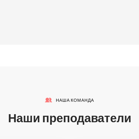
олжительность одного занятия: 2 или 3 академических
Скидки:
но
—
скидка 5%
нно
—
скидка 10%
нно
—
скидка 15%
НАША КОМАНДА
Наши преподаватели