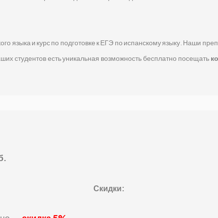
ого языка и курс по подготовке к ЕГЭ по испанскому языку. Наши пр
наших студентов есть уникальная возможность бесплатно посещать
к
б.
Скидки:
но
—
скидка 5%