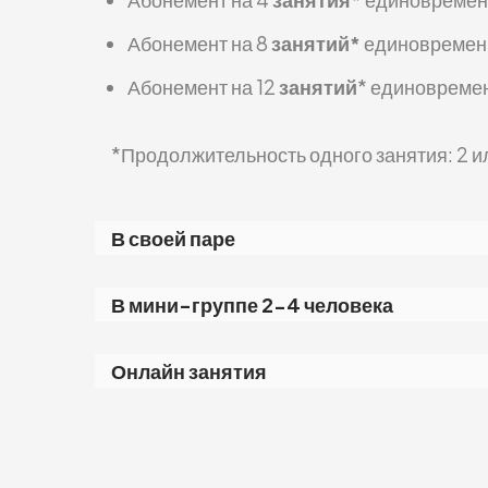
Абонемент на 8
занятий*
единовремен
Абонемент на 12
занятий
* единовреме
*Продолжительность одного занятия: 2 и
В своей паре
В своей паре
В мини-группе 2-4 человека
1 академический час (40 минут) —
400 руб
В мини-группе 2-4 человека
Онлайн занятия
1 академический час (40 минут) —
300 ру
Онлайн занятия
Оплата за месяц (4 занятия по 3 академи