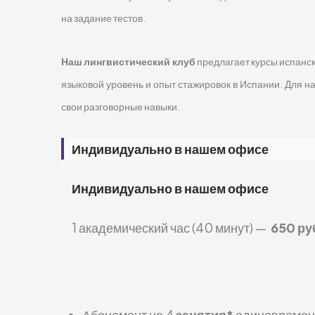
на задание тестов.
Наш лингвистический клуб
предлагает курсы испанск
языковой уровень и опыт стажировок в Испании. Для 
свои разговорные навыки.
Индивидуально в нашем офисе
Индивидуально в нашем офисе
1 академический час (40 минут) —
650 ру
Абонемент на 4
занятия*
единовремен