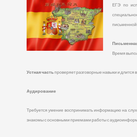
ЕГЭ по исп
специально
письменной ч
Письменна
Время выпол
Устная часть
проверяет разговорные навыки и длится в
Аудирование
Требуется умение воспринимать информацию на слух, 
знакомы с основными приемами работы с аудиоинформа