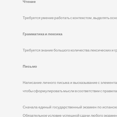
Чтение
Требуется умение работать с контекстом, выделять осн
Грамматика и лексика
Требуется знание большого количества лексических и г
Письмо
Написание личного письма и высказывание с элемент
чтобы сформулировать мысли в соответствии с правила
Сначала единый государственный экзамен по испанско
Обязательное условие успешной сдачи любого экзамена